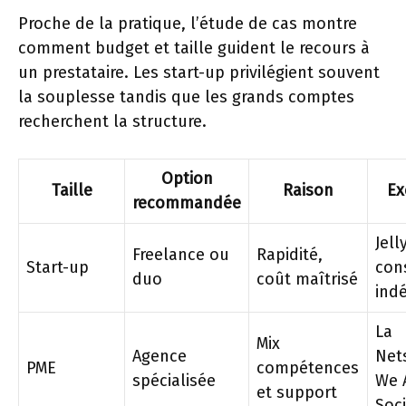
Proche de la pratique, l’étude de cas montre
comment budget et taille guident le recours à
un prestataire. Les start-up privilégient souvent
la souplesse tandis que les grands comptes
recherchent la structure.
Option
Taille
Raison
Ex
recommandée
Jell
Freelance ou
Rapidité,
Start-up
con
duo
coût maîtrisé
ind
La
Mix
Agence
Net
PME
compétences
spécialisée
We 
et support
Soci