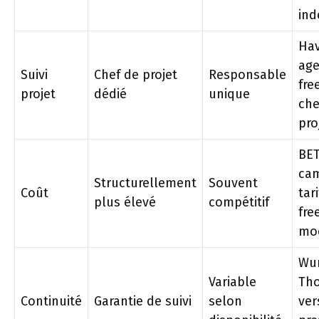
in
Hav
age
Suivi
Chef de projet
Responsable
fre
projet
dédié
unique
che
pro
BET
ca
Structurellement
Souvent
Coût
tari
plus élevé
compétitif
fre
mo
Wu
Variable
Th
Continuité
Garantie de suivi
selon
ver