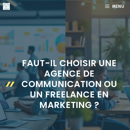
Aller
MENU
au
contenu
FAUT-IL CHOISIR UNE
AGENCE DE
COMMUNICATION OU
UN FREELANCE EN
MARKETING ?