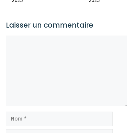
2025
2025
Laisser un commentaire
Commentaire
Nom
E-