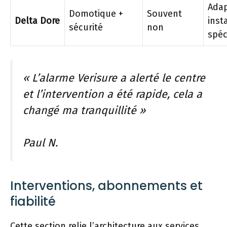
Ada
Domotique +
Souvent
Delta Dore
inst
sécurité
non
spéc
« L’alarme Verisure a alerté le centre
et l’intervention a été rapide, cela a
changé ma tranquillité »
Paul N.
Interventions, abonnements et
fiabilité
Cette section relie l’architecture aux services