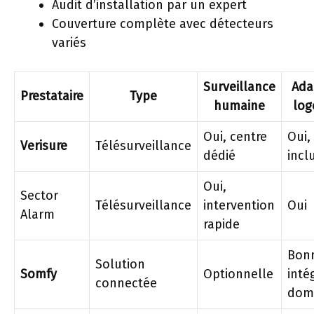
Audit d’installation par un expert
Couverture complète avec détecteurs
variés
Surveillance
Ada
Prestataire
Type
humaine
log
Oui, centre
Oui,
Verisure
Télésurveillance
dédié
incl
Oui,
Sector
Télésurveillance
intervention
Oui
Alarm
rapide
Bon
Solution
Somfy
Optionnelle
inté
connectée
dom