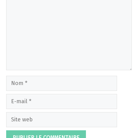
Commentaire
Nom
E-
mail
Site
web