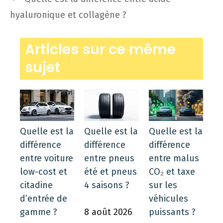
hyaluronique et collagène ?
Articles sur ce même
sujet
Quelle est la
Quelle est la
Quelle est la
différence
différence
différence
entre voiture
entre pneus
entre malus
low-cost et
été et pneus
CO₂ et taxe
citadine
4 saisons ?
sur les
d’entrée de
véhicules
gamme ?
8 août 2026
puissants ?