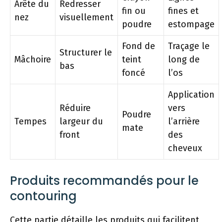
Arête du
Redresser
fin ou
fines et
nez
visuellement
poudre
estompage
Fond de
Traçage le
Structurer le
Mâchoire
teint
long de
bas
foncé
l’os
Application
Réduire
vers
Poudre
Tempes
largeur du
l’arrière
mate
front
des
cheveux
Produits recommandés pour le
contouring
Cette partie détaille les produits qui facilitent